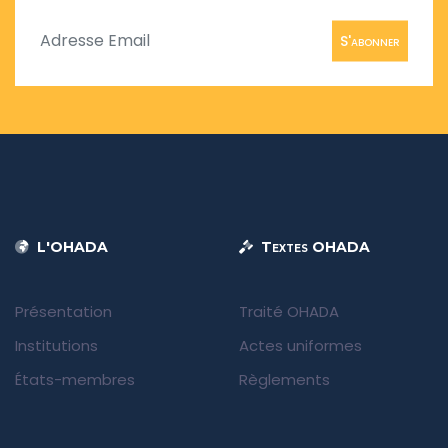
S'abonner
L'OHADA
Textes OHADA
Présentation
Traité OHADA
Institutions
Actes uniformes
États-membres
Règlements