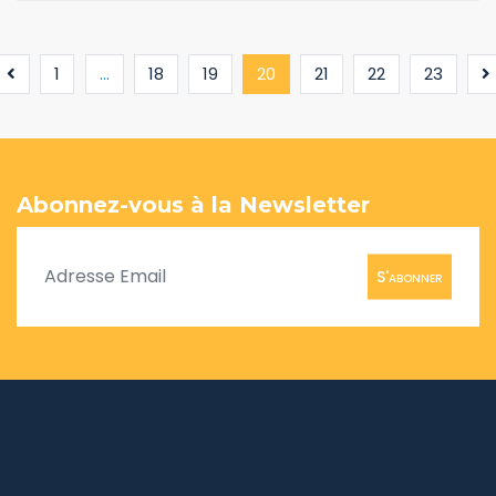
(current)
1
...
18
19
20
21
22
23
Abonnez-vous à la Newsletter
S'abonner