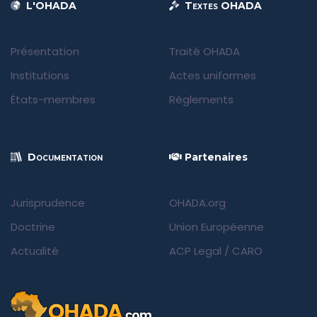
L'OHADA
Textes OHADA
Présentation
Traité OHADA
Institutions
Actes uniformes
États-membres
Règlements
Documentation
Partenaires
Jurisprudence
OHADA.org
Doctrine
Union Européenne
Actualité
ACP Legal
/
CARO