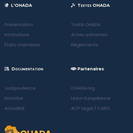
L'OHADA
Textes OHADA
Présentation
Traité OHADA
Institutions
Actes uniformes
États-membres
Règlements
Documentation
Partenaires
Jurisprudence
OHADA.org
Doctrine
Union Européenne
Actualité
ACP Legal
/
CARO