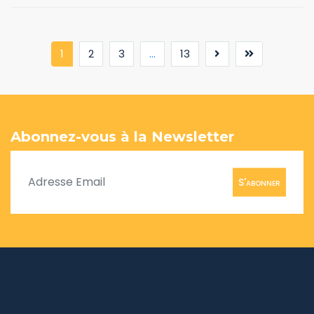
(current)
1
2
3
...
13
Abonnez-vous à la Newsletter
S'abonner