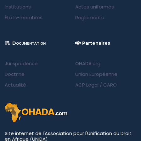
Institutions
Actes uniformes
États-membres
Règlements
Documentation
Partenaires
Jurisprudence
OHADA.org
Doctrine
Union Européenne
Actualité
ACP Legal
/
CARO
Site internet de l'Association pour l'Unification du Droit
en Afrique (UNIDA)