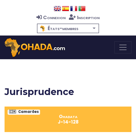
Connexion
Inscription
États-membres
Jurisprudence
🇨🇲
Camarões
Ohadata
J-14-128