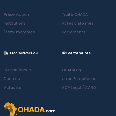
Présentation
Traité OHADA
Institutions
Actes uniformes
États-membres
Règlements
Documentation
Partenaires
Jurisprudence
OHADA.org
Doctrine
Union Européenne
Actualité
ACP Legal
/
CARO