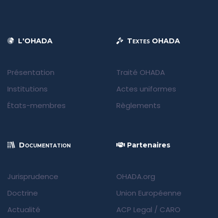
L'OHADA
Textes OHADA
Présentation
Traité OHADA
Institutions
Actes uniformes
États-membres
Règlements
Documentation
Partenaires
Jurisprudence
OHADA.org
Doctrine
Union Européenne
Actualité
ACP Legal
/
CARO