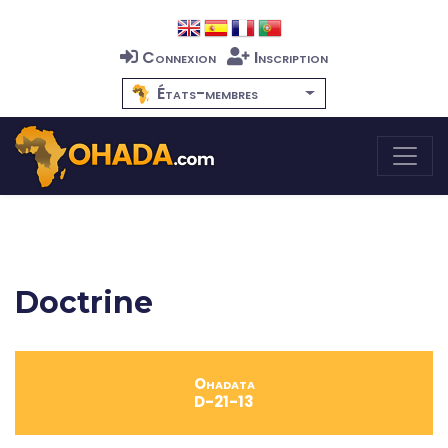
Connexion
Inscription
États-membres
Doctrine
Ohadata
D-21-13