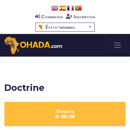
Connexion
Inscription
États-membres
Doctrine
Ohadata
D-20-28