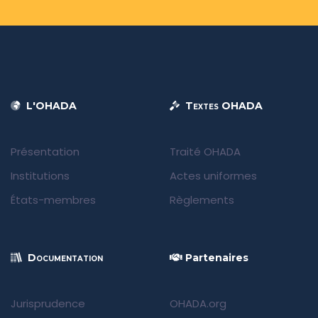
L'OHADA
Textes OHADA
Présentation
Traité OHADA
Institutions
Actes uniformes
États-membres
Règlements
Documentation
Partenaires
Jurisprudence
OHADA.org