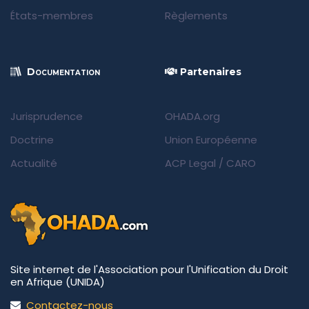
États-membres
Règlements
Documentation
Partenaires
Jurisprudence
OHADA.org
Doctrine
Union Européenne
Actualité
ACP Legal
/
CARO
Site internet de l'Association pour l'Unification du Droit
en Afrique (UNIDA)
Contactez-nous