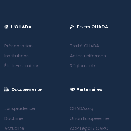
L'OHADA
Textes OHADA
Présentation
Traité OHADA
Institutions
Actes uniformes
États-membres
Règlements
Documentation
Partenaires
Jurisprudence
OHADA.org
Doctrine
Union Européenne
Actualité
ACP Legal
/
CARO