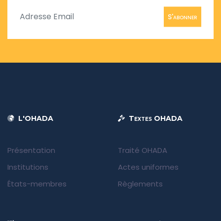
S'abonner
L'OHADA
Textes OHADA
Présentation
Traité OHADA
Institutions
Actes uniformes
États-membres
Règlements