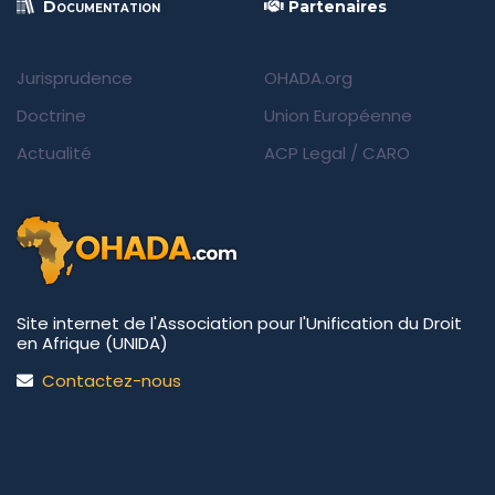
Documentation
Partenaires
Jurisprudence
OHADA.org
Doctrine
Union Européenne
Actualité
ACP Legal
/
CARO
Site internet de l'Association pour l'Unification du Droit
en Afrique (UNIDA)
Contactez-nous