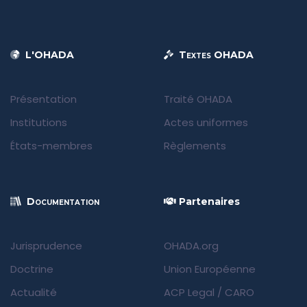
L'OHADA
Textes OHADA
Présentation
Traité OHADA
Institutions
Actes uniformes
États-membres
Règlements
Documentation
Partenaires
Jurisprudence
OHADA.org
Doctrine
Union Européenne
Actualité
ACP Legal
/
CARO