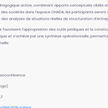
ragogique active, combinant apports conceptuels ciblés et 
t des sociétés dans l'espace OHADA, les participants seront
des analyses de situations réelles de structuration d'entrep
 favorisent l'appropriation des outils juridiques et la const
cquis et s'achève par une synthèse opérationnelle, permett
elle.
visioconférence
Togo)
AT
rg/ERS2026-F4Mat