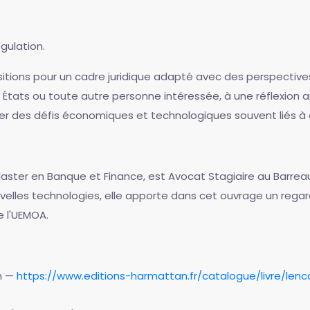
gulation.
ons pour un cadre juridique adapté avec des perspectives d'
es États ou toute autre personne intéressée, à une réflexion ap
ver des défis économiques et technologiques souvent liés à d
Master en Banque et Finance, est Avocat Stagiaire au Barrea
uvelles technologies, elle apporte dans cet ouvrage un regard
e l'UEMOA.
an —
https://www.editions-harmattan.fr/catalogue/livre/len