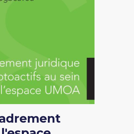
ncadrement
 l'espace