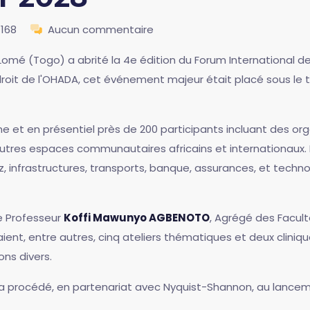
1168
Aucun commentaire
Lomé (Togo) a abrité la 4e édition du Forum International de
 droit de l'OHADA, cet événement majeur était placé sous le
gne et en présentiel près de 200 participants incluant des or
autres espaces communautaires africains et internationaux.
, infrastructures, transports, banque, assurances, et techno
e Professeur
Koffi Mawunyo AGBENOTO
, Agrégé des Faculté
ient, entre autres, cinq ateliers thématiques et deux cliniq
ons divers.
a procédé, en partenariat avec Nyquist-Shannon, au lancemen