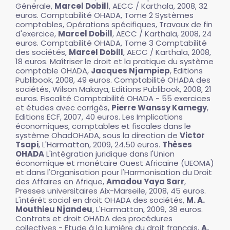
Générale,
Marcel Dobill
, AECC / Karthala, 2008, 32
euros. Comptabilité OHADA, Tome 2 Systèmes
comptables, Opérations spécifiques, Travaux de fin
d'exercice,
Marcel Dobill
, AECC / Karthala, 2008, 24
euros. Comptabilité OHADA, Tome 3 Comptabilité
des sociétés,
Marcel Dobill
, AECC / Karthala, 2008,
18 euros. Maîtriser le droit et la pratique du système
comptable OHADA,
Jacques Njampiep
, Editions
Publibook, 2008, 49 euros. Comptabilité OHADA des
sociétés, Wilson Makaya, Editions Publibook, 2008, 21
euros. Fiscalité Comptabilité OHADA - 55 exercices
et études avec corrigés,
Pierre Wanssy Kamegy
,
Editions ECF, 2007, 40 euros. Les Implications
économiques, comptables et fiscales dans le
système OhadOHADA, sous la direction de
Victor
Tsapi
, L'Harmattan, 2009, 24.50 euros.
Thèses
OHADA
L'intégration juridique dans l'Union
économique et monétaire Ouest Africaine (UEOMA)
et dans l'Organisation pour l'Harmonisation du Droit
des Affaires en Afrique,
Amadou Yaya Sarr
,
Presses universitaires Aix-Marseile, 2008, 45 euros.
L'intérêt social en droit OHADA des sociétés,
M. A.
Mouthieu Njandeu
, L'Harmattan, 2009, 38 euros.
Contrats et droit OHADA des procédures
collectives - Etude à la lumière du droit français,
A.