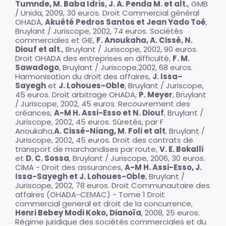
Tumnde, M. Baba Idris, J. A. Penda M. et alt.
, GMB
/ Unida, 2009, 30 euros. Droit Commercial général
OHADA,
Akuété Pedros Santos et Jean Yado Toé
,
Bruylant / Juriscope, 2002, 74 euros. Sociétés
commerciales et GIE,
F. Anoukaha, A. Cissé, N.
Diouf et alt.
, Bruylant / Juriscope, 2002, 90 euros.
Droit OHADA des entreprises en difficulté,
F. M.
Sawadogo
, Bruylant / Juriscope,2002, 68 euros.
Harmonisation du droit des affaires,
J. Issa-
Sayegh
et
J. Lohoues-Oble
, Bruylant / Juriscope,
45 euros. Droit arbitrage OHADA,
P. Meyer
, Bruylant
/ Juriscope, 2002, 45 euros. Recouvrement des
créances,
A-M H. Assi-Esso et N. Diouf
, Bruylant /
Juriscope, 2002, 45 euros. Sûretés, par F
Anoukaha,
A. Cissé-Niang, M. Foli et alt
, Bruylant /
Juriscope, 2002, 45 euros. Droit des contrats de
transport de marchandises par route,
V. E. Bokalli
et
D. C. Sossa
, Bruylant / Juriscope, 2006, 30 euros.
CIMA - Droit des assurances,
A-M H. Assi-Esso, J.
Issa-Sayegh et J. Lohoues-Oble
, Bruylant /
Juriscope, 2002, 78 euros. Droit Communautaire des
affaires (OHADA-CEMAC) - Tome 1 Droit
commercial general et droit de la concurrence,
Henri Bebey Modi Koko, Dianoïa
, 2008, 25 euros.
Régime juridique des sociétés commerciales et du