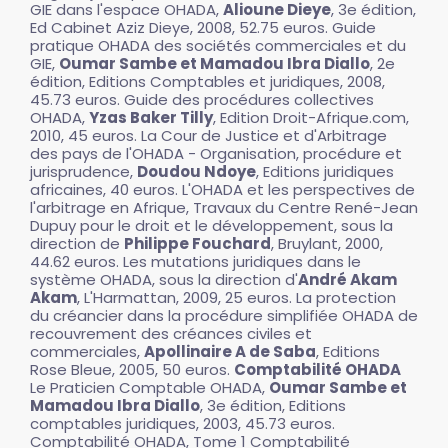
GIE dans l'espace OHADA,
Alioune Dieye
, 3e édition,
Ed Cabinet Aziz Dieye, 2008, 52.75 euros. Guide
pratique OHADA des sociétés commerciales et du
GIE,
Oumar Sambe et Mamadou Ibra Diallo
, 2e
édition, Editions Comptables et juridiques, 2008,
45.73 euros. Guide des procédures collectives
OHADA,
Yzas Baker Tilly
, Edition Droit-Afrique.com,
2010, 45 euros. La Cour de Justice et d'Arbitrage
des pays de l'OHADA - Organisation, procédure et
jurisprudence,
Doudou Ndoye
, Editions juridiques
africaines, 40 euros. L'OHADA et les perspectives de
l'arbitrage en Afrique, Travaux du Centre René-Jean
Dupuy pour le droit et le développement, sous la
direction de
Philippe Fouchard
, Bruylant, 2000,
44.62 euros. Les mutations juridiques dans le
système OHADA, sous la direction d'
André Akam
Akam
, L'Harmattan, 2009, 25 euros. La protection
du créancier dans la procédure simplifiée OHADA de
recouvrement des créances civiles et
commerciales,
Apollinaire A de Saba
, Editions
Rose Bleue, 2005, 50 euros.
Comptabilité OHADA
Le Praticien Comptable OHADA,
Oumar Sambe et
Mamadou Ibra Diallo
, 3e édition, Editions
comptables juridiques, 2003, 45.73 euros.
Comptabilité OHADA, Tome 1 Comptabilité