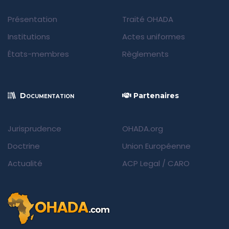
Présentation
Traité OHADA
Institutions
Actes uniformes
États-membres
Règlements
Documentation
Partenaires
Jurisprudence
OHADA.org
Doctrine
Union Européenne
Actualité
ACP Legal
/
CARO