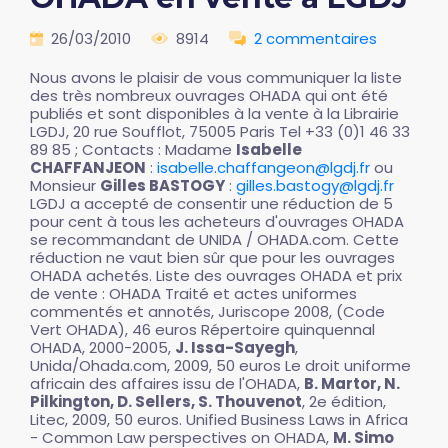
26/03/2010
8914
2 commentaires
Nous avons le plaisir de vous communiquer la liste
des très nombreux ouvrages OHADA qui ont été
publiés et sont disponibles à la vente à la Librairie
LGDJ, 20 rue Soufflot, 75005 Paris Tel +33 (0)1 46 33
89 85 ; Contacts : Madame
Isabelle
CHAFFANJEON
:
isabelle.chaffangeon@lgdj.fr
ou
Monsieur
Gilles BASTOGY
:
gilles.bastogy@lgdj.fr
LGDJ a accepté de consentir une réduction de 5
pour cent à tous les acheteurs d'ouvrages OHADA
se recommandant de UNIDA / OHADA.com. Cette
réduction ne vaut bien sûr que pour les ouvrages
OHADA achetés. Liste des ouvrages OHADA et prix
de vente : OHADA Traité et actes uniformes
commentés et annotés, Juriscope 2008, (Code
Vert OHADA), 46 euros Répertoire quinquennal
OHADA, 2000-2005,
J. Issa-Sayegh
,
Unida/Ohada.com, 2009, 50 euros Le droit uniforme
africain des affaires issu de l'OHADA,
B. Martor, N.
Pilkington, D. Sellers, S. Thouvenot
, 2e édition,
Litec, 2009, 50 euros. Unified Business Laws in Africa
- Common Law perspectives on OHADA,
M. Simo