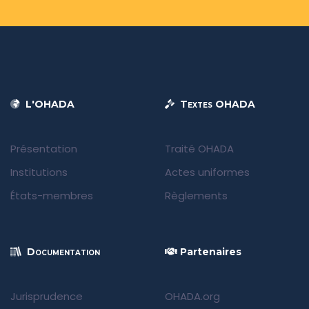
L'OHADA
Textes OHADA
Présentation
Traité OHADA
Institutions
Actes uniformes
États-membres
Règlements
Documentation
Partenaires
Jurisprudence
OHADA.org