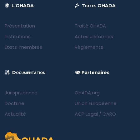
L'OHADA
Textes OHADA
Présentation
Traité OHADA
Institutions
Actes uniformes
États-membres
Règlements
Documentation
Partenaires
Jurisprudence
OHADA.org
Doctrine
Union Européenne
Actualité
ACP Legal
/
CARO