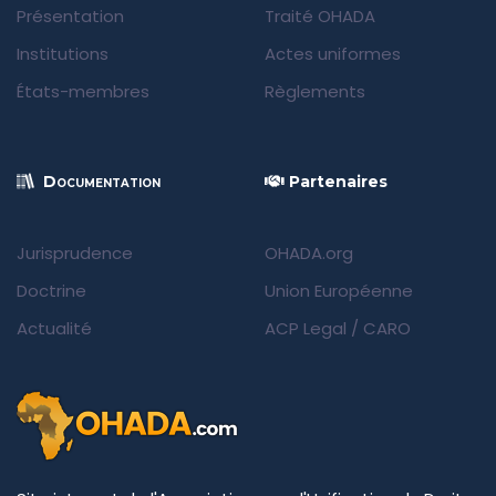
Présentation
Traité OHADA
Institutions
Actes uniformes
États-membres
Règlements
Documentation
Partenaires
Jurisprudence
OHADA.org
Doctrine
Union Européenne
Actualité
ACP Legal
/
CARO