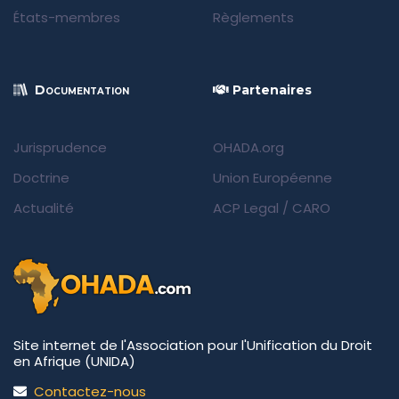
États-membres
Règlements
Documentation
Partenaires
Jurisprudence
OHADA.org
Doctrine
Union Européenne
Actualité
ACP Legal
/
CARO
Site internet de l'Association pour l'Unification du Droit
en Afrique (UNIDA)
Contactez-nous