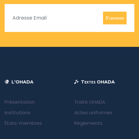
S'abonner
L'OHADA
Textes OHADA
Présentation
Traité OHADA
Institutions
Actes uniformes
États-membres
Règlements