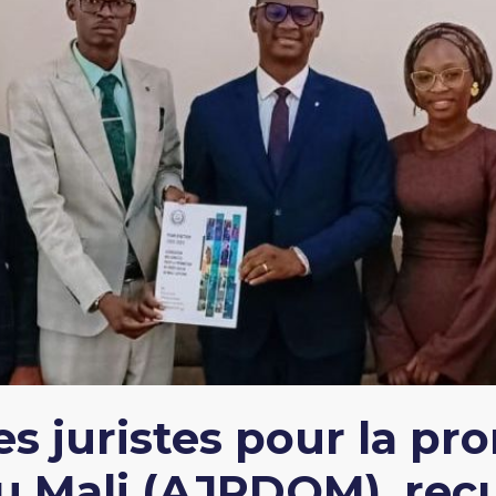
es juristes pour la p
u Mali (AJPDOM), reç