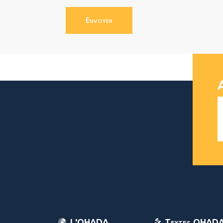
Envoyer
L'OHADA
Textes OHAD