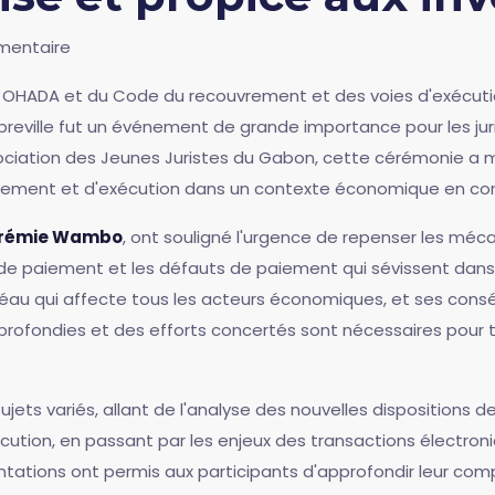
mentaire
 OHADA et du Code du recouvrement et des voies d'exécutio
Libreville fut un événement de grande importance pour les ju
ciation des Jeunes Juristes du Gabon, cette cérémonie a mi
vrement et d'exécution dans un contexte économique en con
rémie Wambo
, ont souligné l'urgence de repenser les m
 de paiement et les défauts de paiement qui sévissent dans le
léau qui affecte tous les acteurs économiques, et ses cons
pprofondies et des efforts concertés sont nécessaires pour t
jets variés, allant de l'analyse des nouvelles dispositions d
tion, en passant par les enjeux des transactions électroni
ntations ont permis aux participants d'approfondir leur com