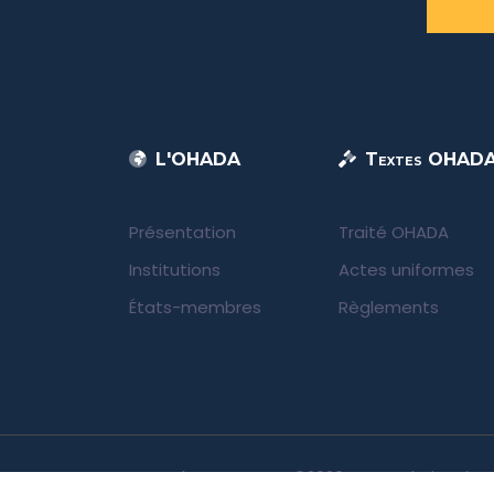
L'OHADA
Textes OHAD
Présentation
Traité OHADA
Institutions
Actes uniformes
États-membres
Règlements
UNIDA | OHADA.com
©2026 • Tous droits rése