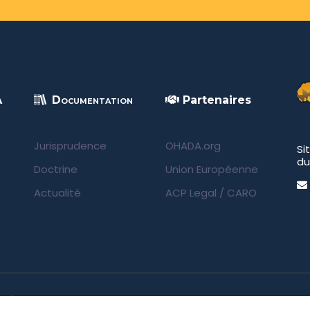
A
Documentation
Partenaires
Jurisprudence
OHADA.org
Si
du
Doctrine
Union Européenne
Actualité
ACP Legal
/
CARO
rvés