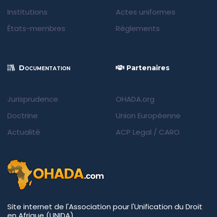
Institutions
Actes uniformes
États-membres
Règlements
Documentation
Partenaires
Jurisprudence
OHADA.org
Doctrine
Union Européenne
Actualité
ACP Legal
/
CARO
Site internet de l'Association pour l'Unification du Droit
en Afrique (UNIDA)