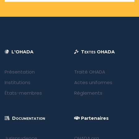
L'OHADA
Textes OHADA
Présentation
Traité OHADA
Institutions
Actes uniformes
États-membres
Règlements
Documentation
Partenaires
Jurisprudence
OHADA.org