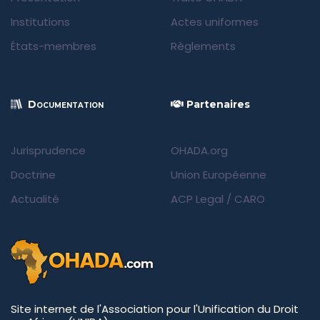
Institutions
Actes uniformes
États-membres
Règlements
Documentation
Partenaires
Jurisprudence
OHADA.org
Doctrine
Union Européenne
Actualité
ACP Legal
/
CARO
Site internet de l'Association pour l'Unification du Droit