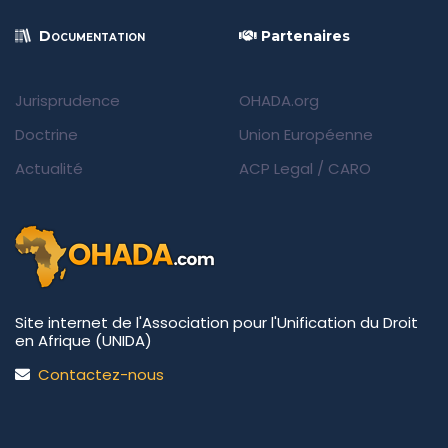
Documentation
Partenaires
Jurisprudence
OHADA.org
Doctrine
Union Européenne
Actualité
ACP Legal
/
CARO
Site internet de l'Association pour l'Unification du Droit
en Afrique (UNIDA)
Contactez-nous