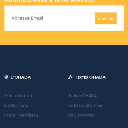
S'abonner
L'OHADA
Textes OHADA
Présentation
Traité OHADA
Institutions
Actes uniformes
États-membres
Règlements