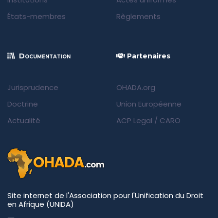
États-membres
Règlements
Documentation
Partenaires
Jurisprudence
OHADA.org
Doctrine
Union Européenne
Actualité
ACP Legal
/
CARO
Site internet de l'Association pour l'Unification du Droit
en Afrique (UNIDA)