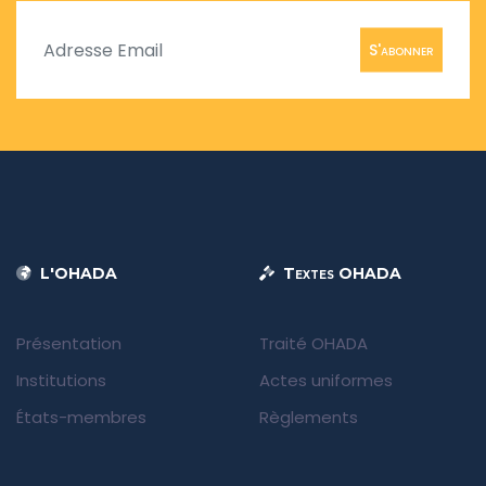
S'abonner
L'OHADA
Textes OHADA
Présentation
Traité OHADA
Institutions
Actes uniformes
États-membres
Règlements