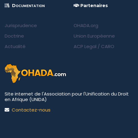
Documentation
Partenaires
Jurisprudence
OHADA.org
Doctrine
Union Européenne
Actualité
ACP Legal
/
CARO
Site internet de l'Association pour l'Unification du Droit
en Afrique (UNIDA)
Contactez-nous