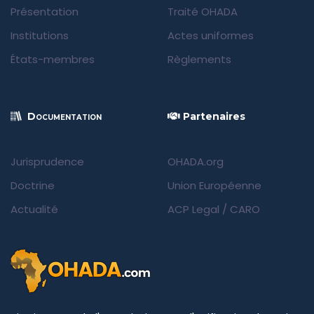
Présentation
Traité OHADA
Institutions
Actes uniformes
États-membres
Règlements
Documentation
Partenaires
Jurisprudence
OHADA.org
Doctrine
Union Européenne
Actualité
ACP Legal
/
CARO