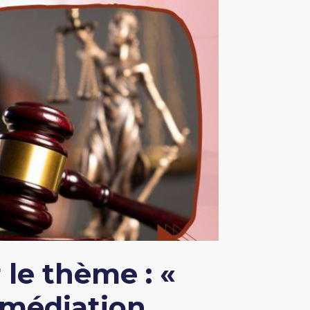
le thème : «
a médiation