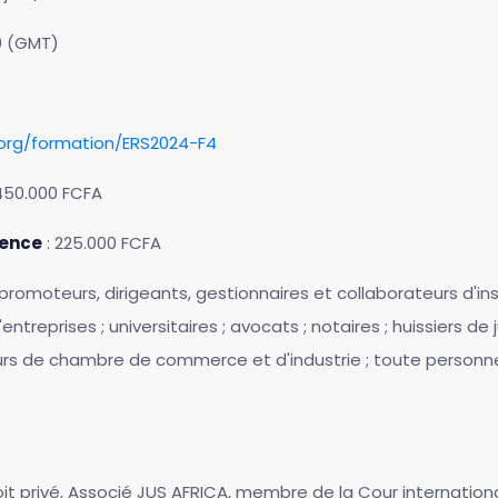
0 (GMT)
.org/formation/ERS2024-F4
450.000 FCFA
rence
: 225.000 FCFA
; promoteurs, dirigeants, gestionnaires et collaborateurs d'in
ntreprises ; universitaires ; avocats ; notaires ; huissiers de j
urs de chambre de commerce et d'industrie ; toute personne 
oit privé, Associé JUS AFRICA, membre de la Cour internation