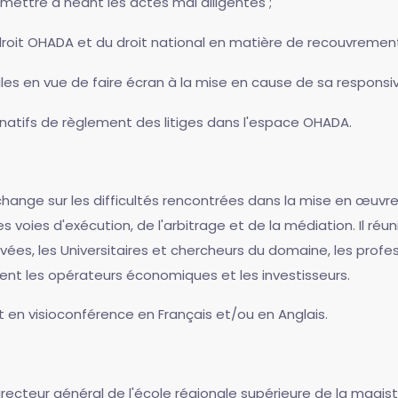
ur mettre à néant les actes mal diligentés ;
droit OHADA et du droit national en matière de recouvremen
les en vue de faire écran à la mise en cause de sa responsivit
natifs de règlement des litiges dans l'espace OHADA.
change sur les difficultés rencontrées dans la mise en œu
voies d'exécution, de l'arbitrage et de la médiation. Il réuni
ivées, les Universitaires et chercheurs du domaine, les profes
rent les opérateurs économiques et les investisseurs.
t en visioconférence en Français et/ou en Anglais.
Directeur général de l'école régionale supérieure de la magis