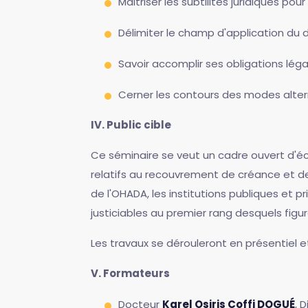
Maitriser les subtilités juridiques po
Délimiter le champ d'application du 
Savoir accomplir ses obligations léga
Cerner les contours des modes alter
IV. Public cible
Ce séminaire se veut un cadre ouvert d'é
relatifs au recouvrement de créance et des 
de l'OHADA, les institutions publiques et pr
justiciables au premier rang desquels figu
Les travaux se dérouleront en présentiel e
V. Formateurs
Docteur
Karel Osiris Coffi DOGUÉ
, 