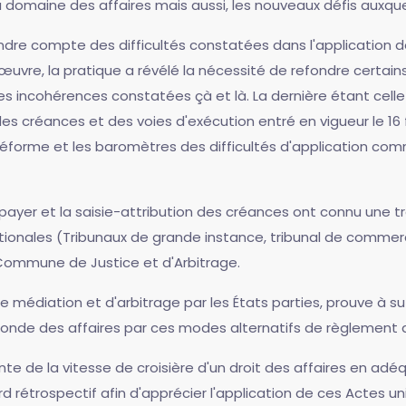
omaine des affaires mais aussi, les nouveaux défis auxquels
dre compte des difficultés constatées dans l'application de
uvre, la pratique a révélé la nécessité de refondre certain
s incohérences constatées çà et là. La dernière étant celle 
 créances et des voies d'exécution entré en vigueur le 16 fév
 réforme et les baromètres des difficultés d'application com
n de payer et la saisie-attribution des créances ont connu un
 nationales (Tribunaux de grande instance, tribunal de commer
 Commune de Justice et d'Arbitrage.
de médiation et d'arbitrage par les États parties, prouve à su
monde des affaires par ces modes alternatifs de règlement de
inte de la vitesse de croisière d'un droit des affaires en a
rd rétrospectif afin d'apprécier l'application de ces Actes u