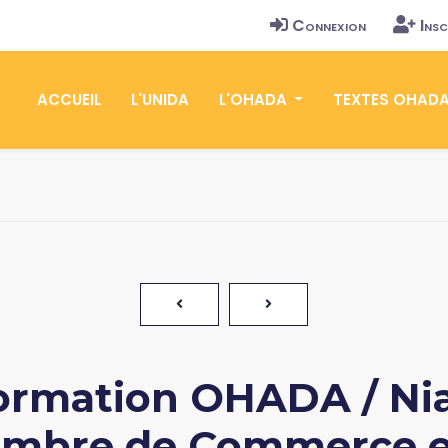
Connexion
Insc
ACCUEIL
L'UNIDA
L'OHADA
TEXTES OHAD
ormation OHADA / Nia
ambre de Commerce et