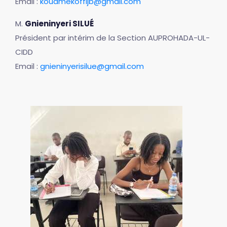
Email :
kouamekoffijb@gmail.com
M.
Gnieninyeri SILUÉ
Président par intérim de la Section AUPROHADA-UL-
CIDD
Email :
gnieninyerisilue@gmail.com