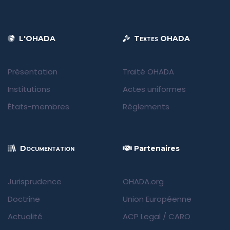
L'OHADA
Textes OHADA
Présentation
Traité OHADA
Institutions
Actes uniformes
États-membres
Règlements
Documentation
Partenaires
Jurisprudence
OHADA.org
Doctrine
Union Européenne
Actualité
ACP Legal
/
CARO