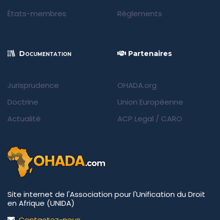
États-membres
Règlements
Documentation
Partenaires
Jurisprudence
OHADA.org
Doctrine
Union Européenne
Actualité
ACP Legal
/
CARO
Site internet de l'Association pour l'Unification du Droit
en Afrique (UNIDA)
Contactez-nous