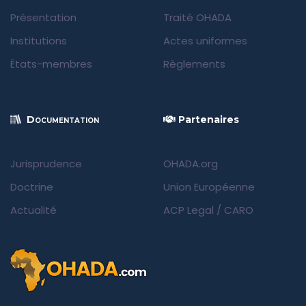
Présentation
Traité OHADA
Institutions
Actes uniformes
États-membres
Règlements
Documentation
Partenaires
Jurisprudence
OHADA.org
Doctrine
Union Européenne
Actualité
ACP Legal
/
CARO