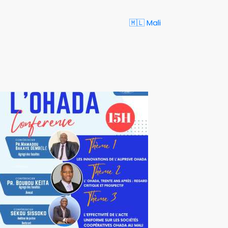
🇲🇱 Mali
)