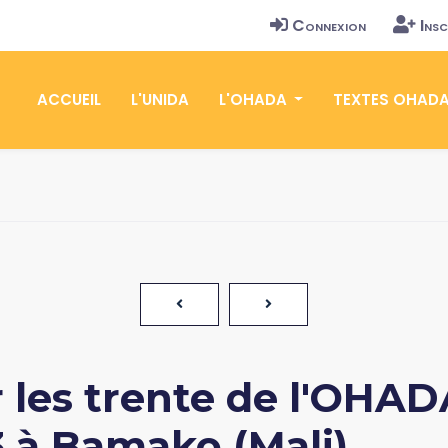
Connexion
Insc
ACCUEIL
L'UNIDA
L'OHADA
TEXTES OHAD
 les trente de l'OHADA
 à Bamako (Mali)