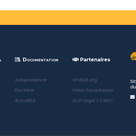
A
Documentation
Partenaires
Jurisprudence
OHADA.org
Si
du
Doctrine
Union Européenne
Actualité
ACP Legal
/
CARO