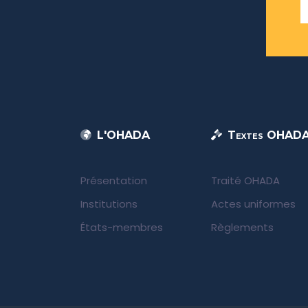
L'OHADA
Textes OHAD
Présentation
Traité OHADA
Institutions
Actes uniformes
États-membres
Règlements