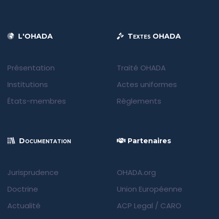
L'OHADA
Textes OHADA
Présentation
Traité OHADA
Institutions
Actes uniformes
États-membres
Règlements
Documentation
Partenaires
Jurisprudence
OHADA.org
Doctrine
Union Européenne
Actualité
ACP Legal
/
CARO