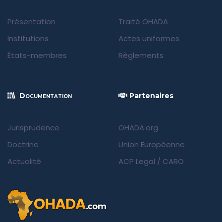
Présentation
Traité OHADA
Institutions
Actes uniformes
États-membres
Règlements
Documentation
Partenaires
Jurisprudence
OHADA.org
Doctrine
Union Européenne
Actualité
ACP Legal
/
CARO