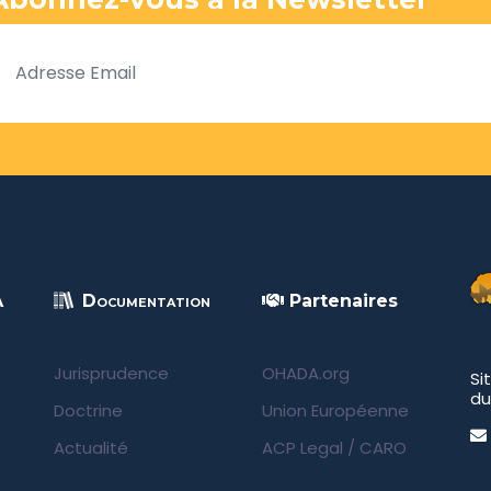
A
Documentation
Partenaires
Jurisprudence
OHADA.org
Si
du
Doctrine
Union Européenne
Actualité
ACP Legal
/
CARO