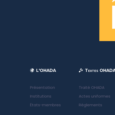
L'OHADA
Textes OHAD
Présentation
Traité OHADA
Institutions
Actes uniformes
États-membres
Règlements