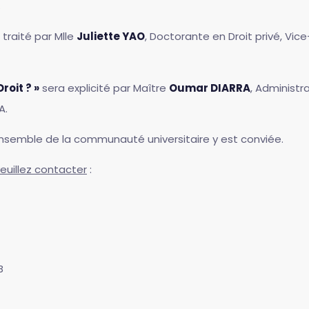
.
traité par Mlle
Juliette YAO
, Doctorante en Droit privé, Vic
roit ? »
sera explicité par Maître
Oumar DIARRA
, Administ
A.
l'ensemble de la communauté universitaire y est conviée.
euillez contacter
:
B