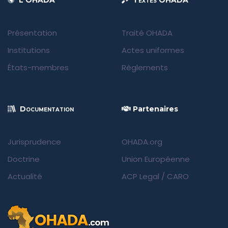
L'OHADA
Textes OHADA
Présentation
Traité OHADA
Institutions
Actes uniformes
États-membres
Règlements
Documentation
Partenaires
Jurisprudence
OHADA.org
Doctrine
Union Européenne
Actualité
ACP Legal
/
CARO