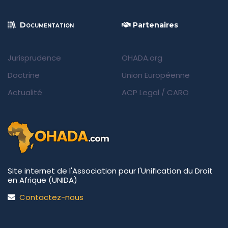
Documentation
Partenaires
Jurisprudence
OHADA.org
Doctrine
Union Européenne
Actualité
ACP Legal
/
CARO
Site internet de l'Association pour l'Unification du Droit
en Afrique (UNIDA)
Contactez-nous