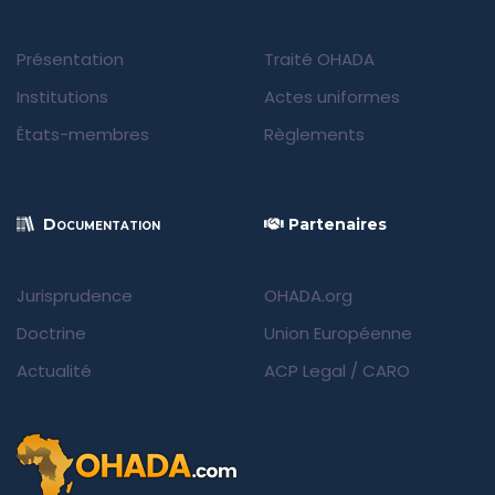
Présentation
Traité OHADA
Institutions
Actes uniformes
États-membres
Règlements
Documentation
Partenaires
Jurisprudence
OHADA.org
Doctrine
Union Européenne
Actualité
ACP Legal
/
CARO