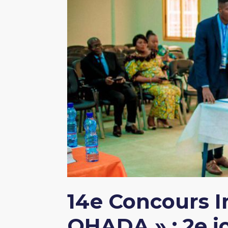
14e Concours I
OHADA » : 2e j