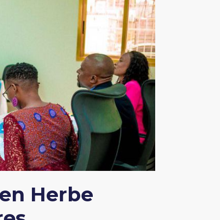
 en Herbe
res