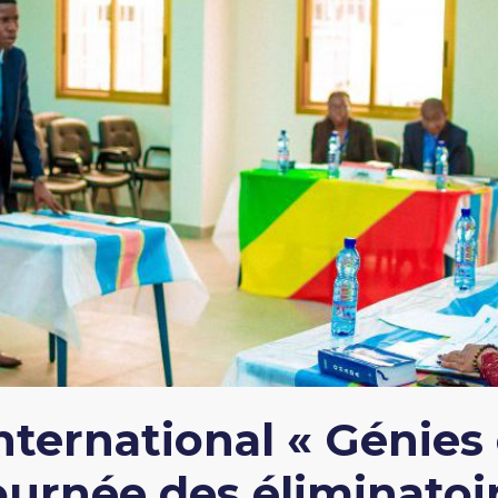
nternational « Génies
ournée des éliminatoi