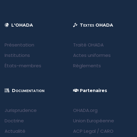
L'OHADA
Textes OHADA
Présentation
Traité OHADA
Institutions
Actes uniformes
États-membres
Règlements
Documentation
Partenaires
Jurisprudence
OHADA.org
Doctrine
Union Européenne
Actualité
ACP Legal
/
CARO