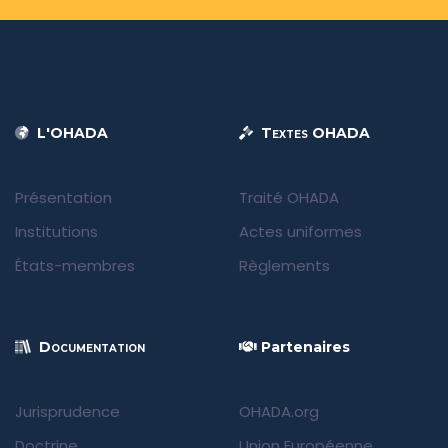
L'OHADA
Textes OHADA
Présentation
Traité OHADA
Institutions
Actes uniformes
États-membres
Règlements
Documentation
Partenaires
Jurisprudence
OHADA.org
Doctrine
Union Européenne