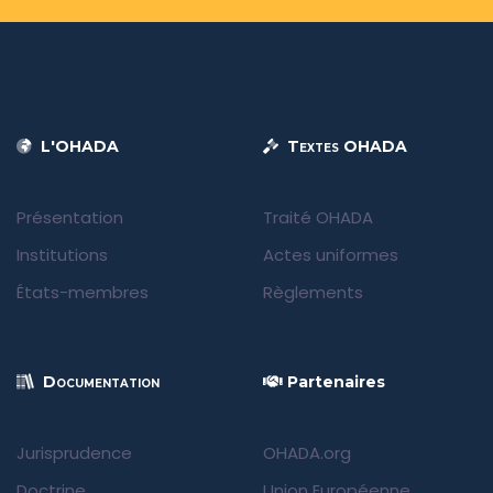
L'OHADA
Textes OHADA
Présentation
Traité OHADA
Institutions
Actes uniformes
États-membres
Règlements
Documentation
Partenaires
Jurisprudence
OHADA.org
Doctrine
Union Européenne