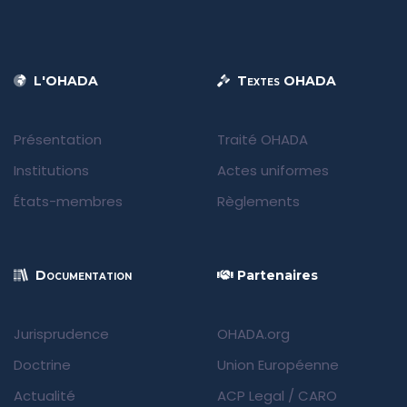
L'OHADA
Textes OHADA
Présentation
Traité OHADA
Institutions
Actes uniformes
États-membres
Règlements
Documentation
Partenaires
Jurisprudence
OHADA.org
Doctrine
Union Européenne
Actualité
ACP Legal
/
CARO