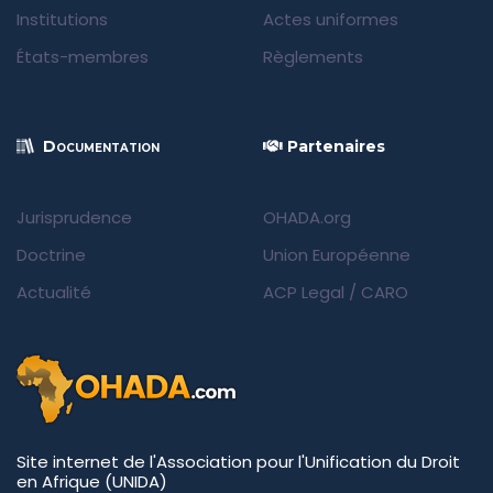
Institutions
Actes uniformes
États-membres
Règlements
Documentation
Partenaires
Jurisprudence
OHADA.org
Doctrine
Union Européenne
Actualité
ACP Legal
/
CARO
Site internet de l'Association pour l'Unification du Droit
en Afrique (UNIDA)