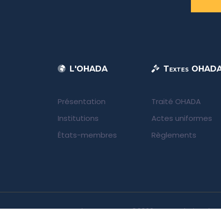
L'OHADA
Textes OHAD
Présentation
Traité OHADA
Institutions
Actes uniformes
États-membres
Règlements
UNIDA | OHADA.com
©2026 • Tous droits rése