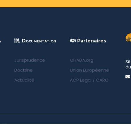
A
Documentation
Partenaires
Jurisprudence
OHADA.org
Si
du
Doctrine
Union Européenne
Actualité
ACP Legal
/
CARO
rvés