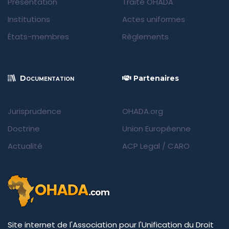
Présentation
Traité OHADA
Institutions
Actes uniformes
États-membres
Règlements
Documentation
Partenaires
Jurisprudence
OHADA.org
Doctrine
Union Européenne
Actualité
ACP Legal
/
CARO
Site internet de l'Association pour l'Unification du Droit