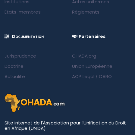
Institutions
Actes uniformes
États-membres
Règlements
Documentation
Partenaires
Jurisprudence
OHADA.org
Doctrine
Union Européenne
Actualité
ACP Legal
/
CARO
Site internet de l'Association pour l'Unification du Droit
en Afrique (UNIDA)